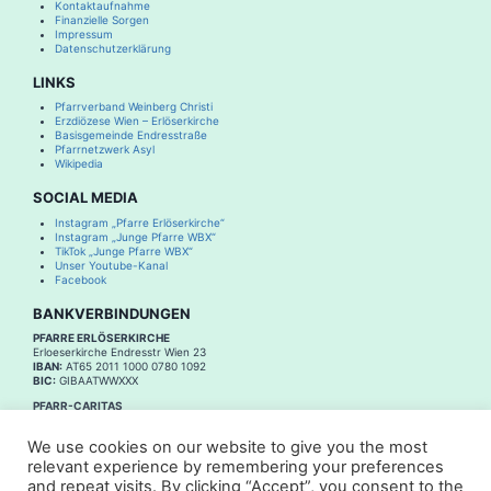
Kontaktaufnahme
Finanzielle Sorgen
Impressum
Datenschutzerklärung
LINKS
Pfarrverband Weinberg Christi
Erzdiözese Wien – Erlöserkirche
Basisgemeinde Endresstraße
Pfarrnetzwerk Asyl
Wikipedia
SOCIAL MEDIA
Instagram „Pfarre Erlöserkirche“
Instagram „Junge Pfarre WBX“
TikTok „Junge Pfarre WBX“
Unser Youtube-Kanal
Facebook
BANKVERBINDUNGEN
PFARRE ERLÖSERKIRCHE
Erloeserkirche Endresstr Wien 23
IBAN:
AT65 2011 1000 0780 1092
BIC:
GIBAATWWXXX
PFARR-CARITAS
Erloeserkirche Endresstr Wien 23 Pfarr Caritas
IBAN:
AT21 2011 1296 1021 6100
We use cookies on our website to give you the most
BIC
:
GIBAATWWXXX
relevant experience by remembering your preferences
and repeat visits. By clicking “Accept”, you consent to the