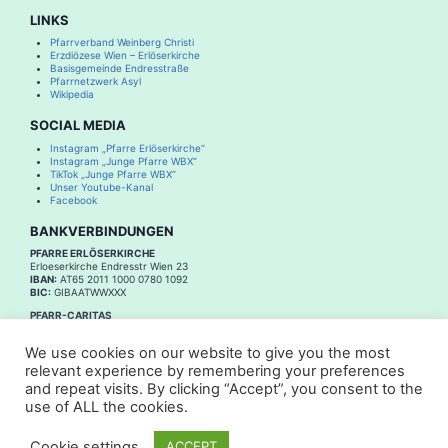
LINKS
Pfarrverband Weinberg Christi
Erzdiözese Wien – Erlöserkirche
Basisgemeinde Endresstraße
Pfarrnetzwerk Asyl
Wikipedia
SOCIAL MEDIA
Instagram „Pfarre Erlöserkirche“
Instagram „Junge Pfarre WBX“
TikTok „Junge Pfarre WBX“
Unser Youtube-Kanal
Facebook
BANKVERBINDUNGEN
PFARRE ERLÖSERKIRCHE
Erloeserkirche Endresstr Wien 23
IBAN:
AT65 2011 1000 0780 1092
BIC:
GIBAATWWXXX
PFARR-CARITAS
Erloeserkirche Endresstr Wien 23 Pfarr Caritas
IBAN:
AT21 2011 1296 1021 6100
We use cookies on our website to give you the most
BIC
:
GIBAATWWXXX
relevant experience by remembering your preferences
and repeat visits. By clicking “Accept”, you consent to the
use of ALL the cookies.
© 2026 | Pfarre Erlöserkirche Endresstraße
Cookie settings
ACCEPT