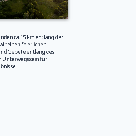
enden ca.15 km entlang der
ir einen feierlichen
und Gebete entlang des
 Unterwegssein für
ebnisse.