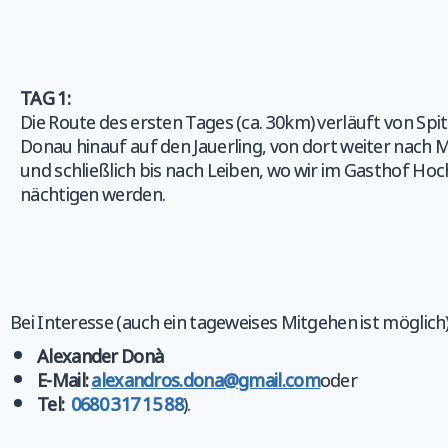
TAG 1:
Die Route des ersten Tages (ca. 30km) verläuft von Spit
Donau hinauf auf den Jauerling, von dort weiter nach 
und schließlich bis nach Leiben, wo wir im Gasthof Ho
nächtigen werden.
Bei Interesse (auch ein tageweises Mitgehen ist möglich)
Alexander Donà
E-Mail:
alexandros.dona@gmail.com
oder
Tel:
0680 317 15 88
).