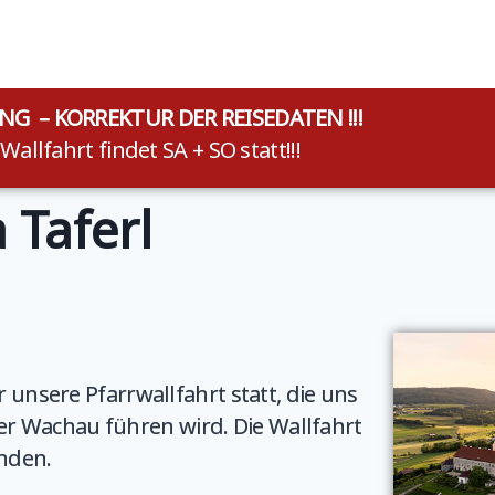
UNG – KORREKTUR DER REISEDATEN !!!
 Wallfahrt findet SA + SO statt!!!
 Taferl
r unsere Pfarrwallfahrt statt, die uns
r Wachau führen wird. Die Wallfahrt
inden.