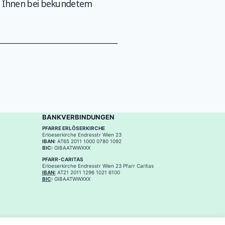
en Ihnen bei bekundetem
BANKVERBINDUNGEN
PFARRE ERLÖSERKIRCHE
Erloeserkirche Endresstr Wien 23
IBAN:
AT65 2011 1000 0780 1092
BIC:
GIBAATWWXXX
PFARR-CARITAS
Erloeserkirche Endresstr Wien 23 Pfarr Caritas
IBAN:
AT21 2011 1296 1021 6100
BIC
:
GIBAATWWXXX