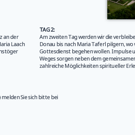
TAG 2:
z an der
Am zweiten Tag werden wir die verbleib
Maria Laach
Donau bis nach Maria Taferl pilgern, wo w
chstöger
Gottesdienst begehen wollen. Impulse 
Weges sorgen neben dem gemeinsamen
zahlreiche Möglichkeiten spiritueller Erl
 melden Sie sich bitte bei