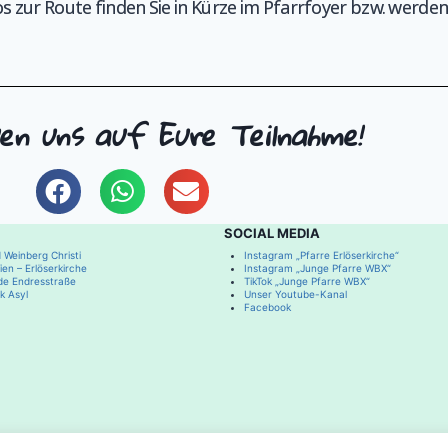
s zur Route finden Sie in Kürze im Pfarrfoyer bzw. werd
en uns auf Eure Teilnahme!
SOCIAL MEDIA
 Weinberg Christi
Instagram „Pfarre Erlöserkirche“
en – Erlöserkirche
Instagram „Junge Pfarre WBX“
de Endresstraße
TikTok „Junge Pfarre WBX“
k Asyl
Unser Youtube-Kanal
Facebook
© 2026 | Pfarre Erlöserkirche Endresstraße