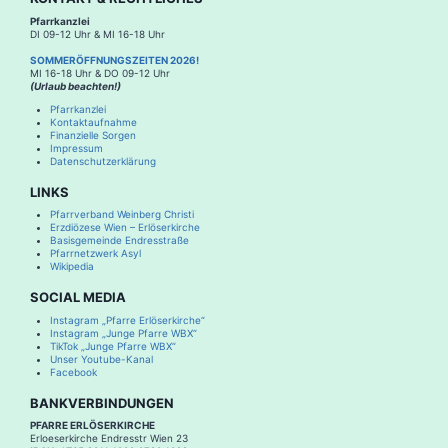
Pfarrkanzlei
DI 09-12 Uhr & MI 16-18 Uhr
SOMMERÖFFNUNGSZEITEN 2026!
MI 16-18 Uhr & DO 09-12 Uhr
(Urlaub beachten!)
Pfarrkanzlei
Kontaktaufnahme
Finanzielle Sorgen
Impressum
Datenschutzerklärung
LINKS
Pfarrverband Weinberg Christi
Erzdiözese Wien – Erlöserkirche
Basisgemeinde Endresstraße
Pfarrnetzwerk Asyl
Wikipedia
SOCIAL MEDIA
Instagram „Pfarre Erlöserkirche“
Instagram „Junge Pfarre WBX“
TikTok „Junge Pfarre WBX“
Unser Youtube-Kanal
Facebook
BANKVERBINDUNGEN
PFARRE ERLÖSERKIRCHE
Erloeserkirche Endresstr Wien 23