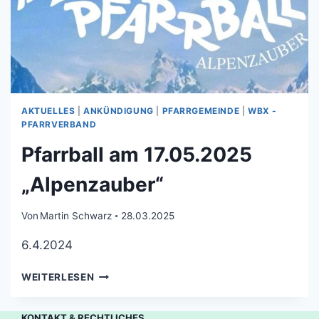
AKTUELLES
|
ANKÜNDIGUNG
|
PFARRGEMEINDE
|
WBX -
PFARRVERBAND
Pfarrball am 17.05.2025
„Alpenzauber“
Von
Martin Schwarz
28.03.2025
6.4.2024
WEITERLESEN
KONTAKT & RECHTLICHES