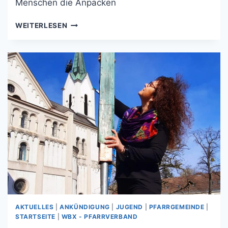
Menschen die Anpacken
WEITERLESEN
AKTUELLES
|
ANKÜNDIGUNG
|
JUGEND
|
PFARRGEMEINDE
|
STARTSEITE
|
WBX - PFARRVERBAND